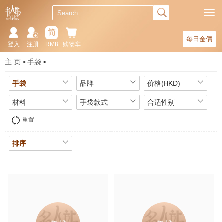
简
每日金價
登入
注册
RMB
购物车
主 页
手袋
手袋
品牌
价格(HKD)
材料
手袋款式
合适性别
重置
排序