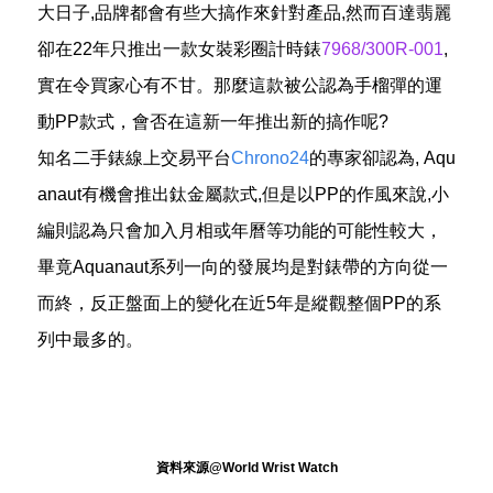
大日子,品牌都會有些大搞作來針對產品,然而百達翡麗
卻在22年只推出一款女裝彩圈計時錶
7968/300R-001
,
實在令買家心有不甘。那麼這款被公認為手榴彈的運
動PP款式，會否在這新一年推出新的搞作呢?
知名二手錶線上交易平台
Chrono24
的專家卻認為, Aqu
anaut有機會推出鈦金屬款式,但是以PP的作風來說,小
編則認為只會加入月相或年曆等功能的可能性較大，
畢竟Aquanaut系列一向的發展均是對錶帶的方向從一
而終，反正盤面上的變化在近5年是縱觀整個PP的系
列中最多的。
資料來源@World Wrist Watch