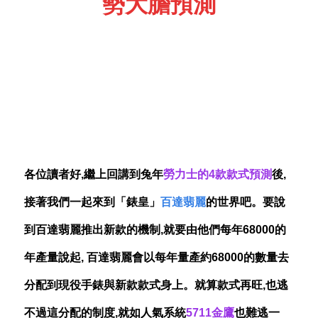
勢大膽預測
各位讀者好,繼上回講到兔年
勞力士的4款款式預測
後,
接著我們一起來到「錶皇」
百達翡麗
的世界吧。要說
到百達翡麗推出新款的機制,就要由他們每年68000的
年產量說起, 百達翡麗會以每年量產約68000的數量去
分配到現役手錶與新款款式身上。就算款式再旺,也逃
不過這分配的制度,就如人氣系統
5711金鷹
也難逃一