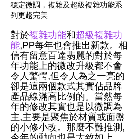
穩定微調，複雜及超級複雜功能系
列更趨完美
對於
複雜功能
和
超級複雜功
能
,PP每年也會推出新款。相
信有留意百達翡麗的對於每
年功能上的微改升級都不會
令人驚愕,但令人為之一亮的
卻是這兩個款式其實佔品牌
產品線滿高比例的。當然每
年的修改其實也是以微調為
主,主要是聚焦於材質或面盤
的小修小改。那麼不難推測,
今年的動向也是大致如上。