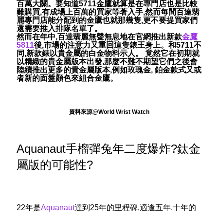
百萬大關。要知道5711金鷹就算是在專門店也是比較
難購買,有成場上百萬的買家等著入手,然而每間百達翡
麗專門店能分配到的金鷹也就那幾隻,更不要提買家們
還需要推入排隊名單了。
然而在年中,百達翡麗無聲無息地在官網推出新款
金鷹
5811
後,市場的注意力又重回這隻錶王身上。和5711不
同,新款錶以貴金屬的白金物料示人。 竟然它在初期就
以精緻的貴金屬版本出發,那麼不難不期望它們之後會
陸續推出更多的貴金屬版本,例如玫瑰金, 鉑金款式又或
者新的面盤顏色來組合金鷹。
資料來源@World Wrist Watch
Aquanaut手榴彈兔年二度爆炸?鈦金
屬版的可能性?
22年是
Aquanaut
達到25年的里程碑,適逢五年,十年的