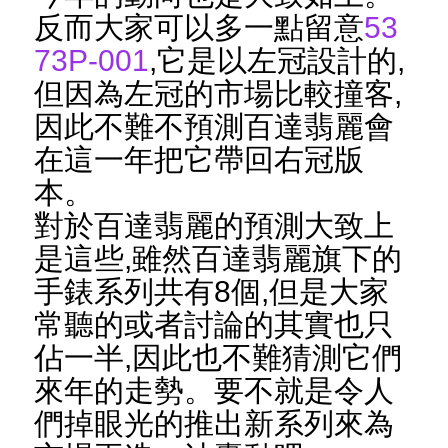
反而大家可以多一點留意
53
73P-001
,它是以左冠設計的,
但因為左冠的市場比較撞客,
因此不難不預測百達翡麗會
在這一年把它帶回右冠版
本。
對於百達翡麗的預測大致上
是這些,雖然百達翡麗旗下的
手錶系列共有8個,但是大家
常聽的或者討論的其實也只
佔一半,因此也不難猜測它們
來年的走勢。要不就是令人
們掉眼光的推出新系列來為