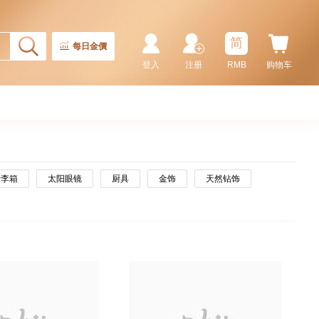
简
每日金價
登入
注册
RMB
购物车
行李箱
太阳眼镜
厨具
金饰
天然钻饰