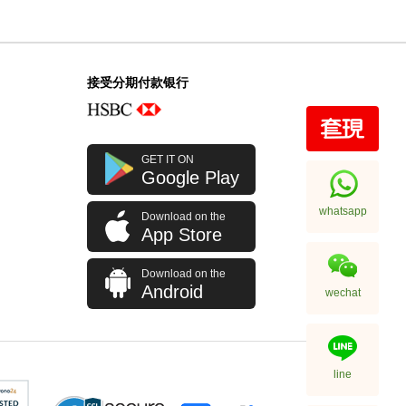
接受分期付款银行
GET IT ON
Google Play
whatsapp
Download on the
App Store
Download on the
Android
wechat
line