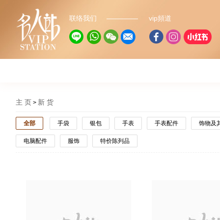
联络我们
vip頻道
主 页
新 货
全部
手袋
银包
手表
手表配件
饰物及
电脑配件
服饰
特价陈列品