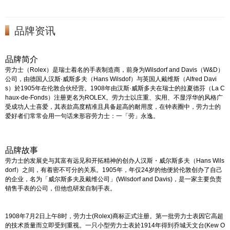
品牌资讯
品牌简介
劳力士（Rolex）是瑞士着名的手表制造商，前身为Wilsdorf and Davis（W&D）
公司，由德国人汉斯·威斯多夫（Hans Wilsdof）与英国人戴维斯（Alfred Davi
s）於1905年在伦敦合伙经营。1908年由汉斯·威斯多夫在瑞士的拉夏德芬（La C
haux-de-Fonds）注册更名为ROLEX。劳力士以庄重、实用、不显浮华的风格广
受成功人士喜爱，其表款高度精准且具备超高的耐用度，在钟表圈中，劳力士的
爱好者们常常会用一句话来形容劳力士：一「劳」永逸。
品牌故事
劳力士的发展史与其富有远见和开拓精神的创办人汉斯・威尔斯多夫（Hans Wils
dorf）之间，有着密不可分的关系。1905年，年仅24岁的他便於伦敦创办了自己
的企业，名为「威尔斯多夫及戴维公司」(Wilsdorf and Davis)，是一家主要负责
销售手表的公司，但他也研发自制手表。
1908年7月2日上午8时，
劳力士(Rolex)
商标正式注册。第一批
劳力士表
因它高超
的技术质量而立即受到重视。一只小型劳力士表於1914年得到乔城天文台(Kew O