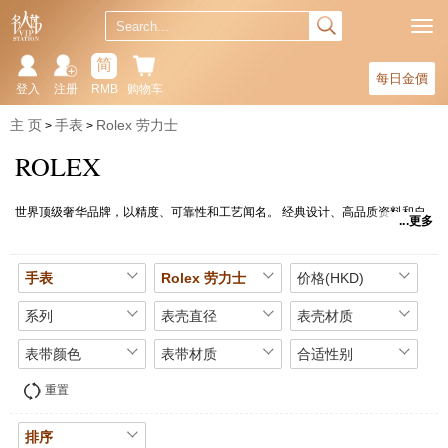
简
每日金價
登入
注册
RMB
购物车
主 页
手表
Rolex 劳力士
ROLEX
世界顶级奢华品牌，以精度、可靠性和工艺闻名。 经典设计、高品质资料和自
更多
家机芯使其成为时计界的领导者。 Submariner、Daytona等系列代表其永恒风
格。 劳力士手表是珍贵收藏品和时尚配饰，备受追捧。
手表
Rolex 劳力士
价格(HKD)
系列
表壳直径
表壳材质
表带颜色
表带材质
合适性别
重置
排序