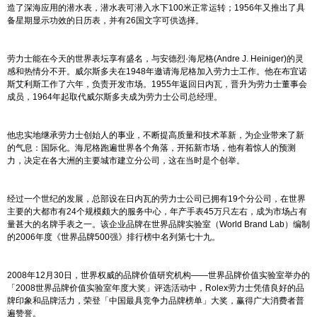
造了深海应用的
潜水表
，潜水表可潜入水下100米正常运转；1956年又推出了具
备星期显示功效的日历表，并有26国文字可供选择。
劳力士能在今天的世界表坛享有盛名，与安德烈·海尼格(Andre J. Heiniger)的灵
感和热情分不开。威尔斯多夫在1948年邀请海尼格加入劳力士工作。他在布宜诺
斯艾利斯工作了六年，负责开发市场。1955年返回日内瓦，晋升为劳力士董事会
成员，1964年起取代威尔斯多夫成为劳力士公司总经理。
他忠实地继承劳力士创始人的事业，不断提高质量和技术革新，为企业带来了新
的气息：国际化。海尼格跑遍世界各个角落，开拓新市场，他有着惊人的预测
力，决定在各大洲的主要城市建立分公司，这在当时是个创举。
经过一个世纪的发展，总部设在日内瓦的劳力士公司已拥有19个分公司，在世界
主要的大都市有24个规模颇大的服务中心，年产手表45万只左右，成为市场占有
量甚大的名牌手表之一。该企业品牌在世界品牌实验室（World Brand Lab）编制
的2006年度《世界品牌500强》排行榜中名列第七十九。
2008年12月30日，世界权威的品牌价值研究机构——世界品牌价值实验室举办的
「2008世界品牌价值实验室年度大奖」评选活动中，Rolex劳力士凭借良好的品
牌印象和品牌活力，荣登「中国最具竞争力品牌榜单」大奖，赢得广大消费者普
遍赞誉。