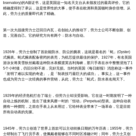
bservatory)的A级证书，这是英国这一知名天文台从未颁发过的最高评价。它的
精确度得到了承认，这是世界性的大事，使手表在欧洲和美国顿时身价倍增。从
此，劳力士的质量即代表了精确。
第一次大战後劳力士迁回日内瓦，在创始人的推动下，劳力士公司不断创新、创
造，完善自己。它的研究方向有两个：防水与自动。
1926年，劳力士创制了首款能防水、防尘的
腕表
，这就是着名的
「蚝」(Oyster)
式腕表
。蚝式腕表配备密闭的表壳，为机芯提供最佳的保护。1927年，有名英国
游泳女将美雪狄丝戴着这种防水表横渡英吉利海峡，那只手表在水中整整浸泡了1
5个小时後，仍旧分秒不差，完好无损。当时的英国《每日邮报》消息称这一事件
「发明了难以实现的奇迹」，是「制表技巧最巨大的成功」。事实上，这一事件
也成为劳力士一次经典的事件营销，从此，劳力士「蚝式」防水表名闻天下。
1929年的经济危机打击了瑞士，但劳力士却没受影响。它在这一时期发明了一种
自动上炼的机制，造出了後来风靡一时的「恒动」(Perpetual)型表。这种自动表
拥有一种摆陀，之前在手表上从未用过，它给钟表业带来了一场革命，它是目前
所有自动表的先驱。
1945年，劳力士创造了世界上首款可以主动转换日期的万年历表；1955年，劳力
士研制出了
飞行员手表
，使佩戴者能够在不同时区准确计时；同年，劳力士又创