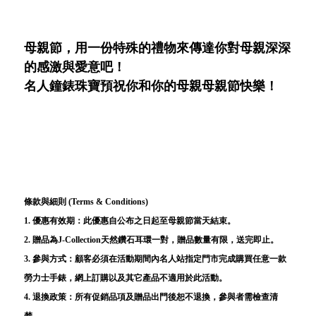
母親節，用一份特殊的禮物來傳達你對母親深深
的感激與愛意吧！
名人鐘錶珠寶預祝你和你的母親母親節快樂！
條款與細則 (Terms & Conditions)
1. 優惠有效期：此優惠自公布之日起至母親節當天結束。
2. 贈品為J-Collection天然鑽石耳環一對，贈品數量有限，送完即止。
3. 參與方式：顧客必須在活動期間內名人站指定門市完成購買任意一款
勞力士手錶，網上訂購以及其它產品不適用於此活動。
4. 退換政策：所有促銷品項及贈品出門後恕不退換，參與者需檢查清