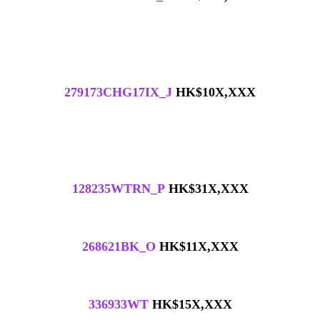
279173CHG17IX_J
HK$10X,XXX
128235WTRN_P
HK$31X,XXX
268621BK_O
HK$11X,XXX
336933WT
HK$15X,XXX