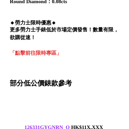
Round Diamond：0.08cts
🔸勞力士限時優惠🔸
更多勞力士手錶低於市場定價發售！數量有限，
欲購從速！
「
點擊前往限時專區
」
部分低公價
錶款參考
126331GYGNRN_O
HK$11X,XXX